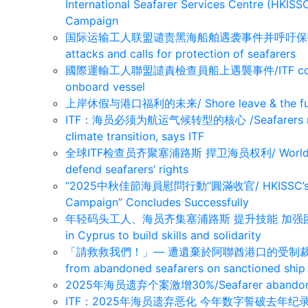
International Seafarer Services Centre (HKIS
Campaign
国际运输工人联盟谴责黑海船舶遇袭事件并呼吁保护海员/ITF 
attacks and calls for protection of seafarers
國際運輸工人聯盟譴責檢查員船上遇襲事件/ITF condemns 
onboard vessel
上岸休假与港口福利的未来/ Shore leave & the futur
ITF：海员必须为航运气候转型的核心 /Seafarers must be
climate transition, says ITF
全球ITF检查员齐聚塞浦路斯 捍卫海员权利/ Worldwide ITF
defend seafarers’ rights
“2025中秋佳節海員慰問行動”圓滿收官/ HKISSC’s “2025
Campaign” Concludes Successfully
年轻码头工人、海员齐集塞浦路斯 提升技能 加强团结/Young 
in Cyprus to build skills and solidarity
「請救救我們！」— 遭遺棄於阿聯酋港口的受制裁船上船員懇求
from abandoned seafarers on sanctioned ship
2025年海员遗弃个案激增30%/Seafarer abandonmen
ITF：2025年海员遗弃恶化 今年数字誓破去年纪录/ ITF: 