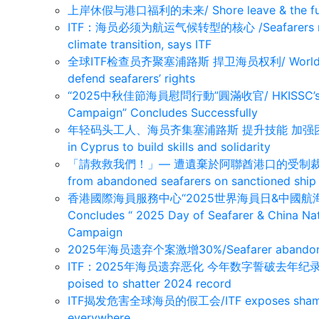
上岸休假与港口福利的未来/ Shore leave & the futur
ITF：海员必须为航运气候转型的核心 /Seafarers must be
climate transition, says ITF
全球ITF检查员齐聚塞浦路斯 捍卫海员权利/ Worldwide ITF
defend seafarers’ rights
“2025中秋佳節海員慰問行動”圓滿收官/ HKISSC’s “2025
Campaign” Concludes Successfully
年轻码头工人、海员齐集塞浦路斯 提升技能 加强团结/Young 
in Cyprus to build skills and solidarity
「請救救我們！」— 遭遺棄於阿聯酋港口的受制裁船上船員懇求
from abandoned seafarers on sanctioned ship
香港國際海員服務中心“2025世界海員日&中國航海日
Concludes “ 2025 Day of Seafarer & China Nat
Campaign
2025年海员遗弃个案激增30%/Seafarer abandonmen
ITF：2025年海员遗弃恶化 今年数字誓破去年纪录/ ITF: 
poised to shatter 2024 record
ITF揭发危害全球海员的假工会/ITF exposes sham uni
everywhere