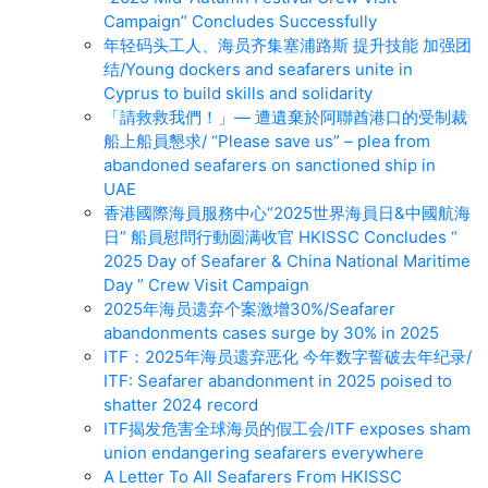
Campaign” Concludes Successfully
年轻码头工人、海员齐集塞浦路斯 提升技能 加强团
结/Young dockers and seafarers unite in
Cyprus to build skills and solidarity
「請救救我們！」— 遭遺棄於阿聯酋港口的受制裁
船上船員懇求/ “Please save us” – plea from
abandoned seafarers on sanctioned ship in
UAE
香港國際海員服務中心“2025世界海員日&中國航海
日” 船員慰問行動圆满收官 HKISSC Concludes “
2025 Day of Seafarer & China National Maritime
Day ” Crew Visit Campaign
2025年海员遗弃个案激增30%/Seafarer
abandonments cases surge by 30% in 2025
ITF：2025年海员遗弃恶化 今年数字誓破去年纪录/
ITF: Seafarer abandonment in 2025 poised to
shatter 2024 record
ITF揭发危害全球海员的假工会/ITF exposes sham
union endangering seafarers everywhere
A Letter To All Seafarers From HKISSC