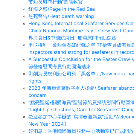
节船员慰問行動”圆满收官
红海之怒/Rage in the Red Sea
热死警告/Heat death warning
Hong Kong International Seafarer Services Ce
China National Maritime Day ” Crew V
界海員日&中國航海日” 船員慰問行動綜述
爭取權利：棄船個案破紀錄之年ITF檢查員成海員最強後盾/Fig
inspectors stand strong for seafarers in reco
A Successful Conclusion for the Easter
節登輪慰問海員行動圓滿結束
剥削海员权利船公司列「黑名单」/New index names com
rights
2023 年海員遺棄數字令人擔憂/ Seafarer abandonmen
concern
“點亮聖誕•關愛海員”聖誕節船員探訪慰問行動圆满收官/ A Su
“Light Up Christmas, Care for Seafarers” Cam
歡迎參加中心舉辦的“寫揮春迎新歲”活動/Welcome to 【Fa
New Year 2024】
好消息：香港國際海員服務中心活動室已正式開放！(GOOD N