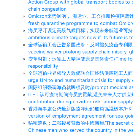
Action Group with global transport bodies to 
chain congestion
Omicron来势汹汹， 海运业、工会推新检疫隔离计划迎战/ Sh
fresh quarantine programme to combat Omicr
海员呼吁设定高段气候目标，实现未来航运业可持续发展/Seafar
ambitious climate targets now if its future is t
全球运输工会正告多国政府：反对豁免疫苗专利限制恐
vaccine waiver prolong supply chain misery, g
变革时刻：运输工人精神健康是集体责任/Time for change:
responsibility
全球运输业界领导人敦促联合国终结供应链工人面临的人道危机
urge UN to end humanitarian crisis for supply
国际组织强调海员就医须及时/prompt medical assistan
ITF：认可疫情期间海员的贡献,避免未来人才供应短缺风险/I
contribution during covid or risk labour suppl
香港海事處公佈最新版遠洋船舶船員協議樣本/HK Marine De
version of employment agreement for sea-goi
秘密遣返：二戰後被背叛的中國海員/The secret deportat
Chinese men who served the country in the w