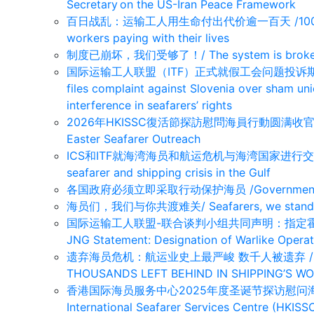
Secretary on the US-Iran Peace Framework
百日战乱：运输工人用生命付出代价逾一百天 /100 days of
workers paying with their lives
制度已崩坏，我们受够了！/ The system is broken,
国际运输工人联盟（ITF）正式就假工会问题投诉斯
files complaint against Slovenia over sham u
interference in seafarers’ rights
2026年HKISSC復活節探訪慰問海員行動圆满收官 /HKISS
Easter Seafarer Outreach
ICS和ITF就海湾海员和航运危机与海湾国家进行交涉/ ICS a
seafarer and shipping crisis in the Gulf
各国政府必须立即采取行动保护海员 /Governments must 
海员们，我们与你共渡难关/ Seafarers, we stand with 
国际运输工人联盟-联合谈判小组共同声明：指定霍尔木
JNG Statement: Designation of Warlike Operati
遗弃海员危机：航运业史上最严峻 数千人被遗弃 /SEAFA
THOUSANDS LEFT BEHIND IN SHIPPING’S W
香港国际海员服务中心2025年度圣诞节探访慰问海员行
International Seafarer Services Centre (HKIS