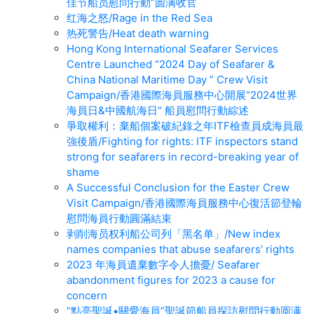
佳节船员慰問行動”圆满收官
红海之怒/Rage in the Red Sea
热死警告/Heat death warning
Hong Kong International Seafarer Services
Centre Launched “2024 Day of Seafarer &
China National Maritime Day ” Crew Visit
Campaign/香港國際海員服務中心開展“2024世界
海員日&中國航海日” 船員慰問行動綜述
爭取權利：棄船個案破紀錄之年ITF檢查員成海員最
強後盾/Fighting for rights: ITF inspectors stand
strong for seafarers in record-breaking year of
shame
A Successful Conclusion for the Easter Crew
Visit Campaign/香港國際海員服務中心復活節登輪
慰問海員行動圓滿結束
剥削海员权利船公司列「黑名单」/New index
names companies that abuse seafarers’ rights
2023 年海員遺棄數字令人擔憂/ Seafarer
abandonment figures for 2023 a cause for
concern
“點亮聖誕•關愛海員”聖誕節船員探訪慰問行動圆满