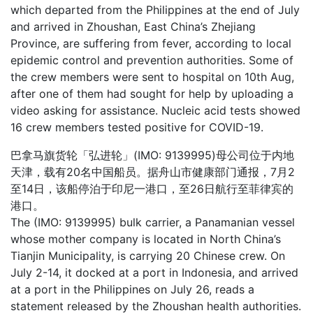
which departed from the Philippines at the end of July
and arrived in Zhoushan, East China’s Zhejiang
Province, are suffering from fever, according to local
epidemic control and prevention authorities. Some of
the crew members were sent to hospital on 10th Aug,
after one of them had sought for help by uploading a
video asking for assistance. Nucleic acid tests showed
16 crew members tested positive for COVID-19.
巴拿马旗货轮「弘进轮」(IMO: 9139995)母公司位于内地
天津，载有20名中国船员。据舟山市健康部门通报，7月2
至14日，该船停泊于印尼一港口，至26日航行至菲律宾的
港口。
The (IMO: 9139995) bulk carrier, a Panamanian vessel
whose mother company is located in North China’s
Tianjin Municipality, is carrying 20 Chinese crew. On
July 2-14, it docked at a port in Indonesia, and arrived
at a port in the Philippines on July 26, reads a
statement released by the Zhoushan health authorities.