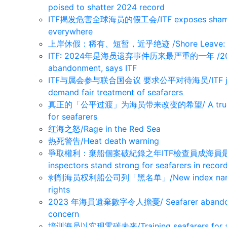
poised to shatter 2024 record
ITF揭发危害全球海员的假工会/ITF exposes sham uni
everywhere
上岸休假：稀有、短暂，近乎绝迹 /Shore Leave: Rare, B
ITF: 2024年是海员遗弃事件历来最严重的一年 /2024 wor
abandonment, says ITF
ITF与属会参与联合国会议 要求公平对待海员/ITF joins aff
demand fair treatment of seafarers
真正的「公平过渡」为海员带来改变的希望/ A true ‘just tr
for seafarers
红海之怒/Rage in the Red Sea
热死警告/Heat death warning
爭取權利：棄船個案破紀錄之年ITF檢查員成海員最強後盾/Fig
inspectors stand strong for seafarers in reco
剥削海员权利船公司列「黑名单」/New index names com
rights
2023 年海員遺棄數字令人擔憂/ Seafarer abandonmen
concern
培训海员以实现零碳未来/Training seafarers for a d