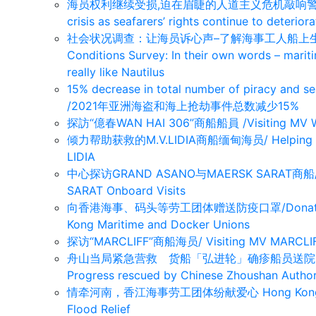
海员权利继续受损,迫在眉睫的人道主义危机敲响警钟/Warnin
crisis as seafarers’ rights continue to deteriora
社会状况调查：让海员诉心声–了解海事工人船上生活的真实
Conditions Survey: In their own words – marit
really like Nautilus
15% decrease in total number of piracy and se
/2021年亚洲海盗和海上抢劫事件总数减少15%
探訪“億春WAN HAI 306”商船船員 /Visiting MV W
倾力帮助获救的M.V.LIDIA商船缅甸海员/ Helping Myan
LIDIA
中心探访GRAND ASANO与MAERSK SARAT商船/M
SARAT Onboard Visits
向香港海事、码头等劳工团体赠送防疫口罩/Donation of A
Kong Maritime and Docker Unions
探访“MARCLIFF”商船海员/ Visiting MV MARCLI
舟山当局紧急营救 货船「弘进轮」确疹船员送院-Crew me
Progress rescued by Chinese Zhoushan Author
情牵河南，香江海事劳工团体纷献爱心 Hong Kong Marit
Flood Relief