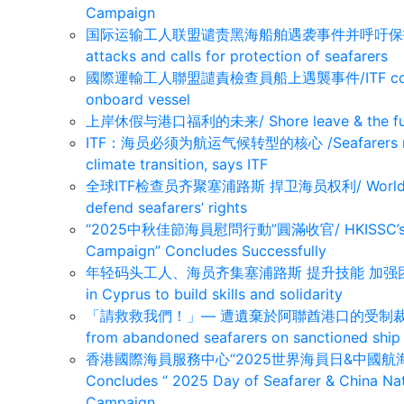
Campaign
国际运输工人联盟谴责黑海船舶遇袭事件并呼吁保护海员/ITF 
attacks and calls for protection of seafarers
國際運輸工人聯盟譴責檢查員船上遇襲事件/ITF condemns 
onboard vessel
上岸休假与港口福利的未来/ Shore leave & the futur
ITF：海员必须为航运气候转型的核心 /Seafarers must be
climate transition, says ITF
全球ITF检查员齐聚塞浦路斯 捍卫海员权利/ Worldwide ITF
defend seafarers’ rights
“2025中秋佳節海員慰問行動”圓滿收官/ HKISSC’s “2025
Campaign” Concludes Successfully
年轻码头工人、海员齐集塞浦路斯 提升技能 加强团结/Young 
in Cyprus to build skills and solidarity
「請救救我們！」— 遭遺棄於阿聯酋港口的受制裁船上船員懇求
from abandoned seafarers on sanctioned ship
香港國際海員服務中心“2025世界海員日&中國航海日
Concludes “ 2025 Day of Seafarer & China Nat
Campaign